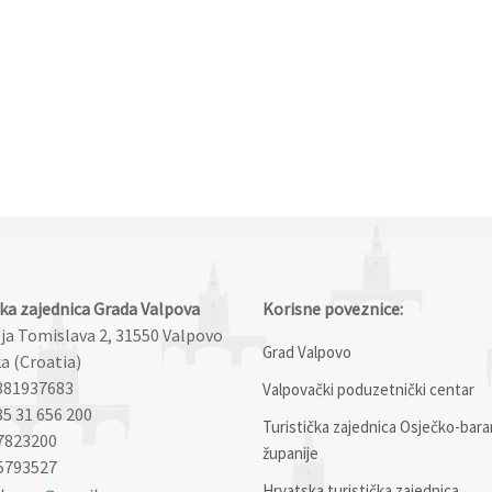
čka zajednica Grada Valpova
Korisne poveznice:
lja Tomislava 2, 31550 Valpovo
Grad Valpovo
a (Croatia)
881937683
Valpovački poduzetnički centar
85 31 656 200
Turistička zajednica Osječko-bara
7823200
županije
5793527
Hrvatska turistička zajednica