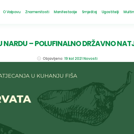
O Valpovu
Znamenitosti
Manifestacije
Smještaj
Ugostitelji
Multi
A U NARDU – POLUFINALNO DRŽAVNO NATJ
Objavljeno:
19 kol 2021
Novosti