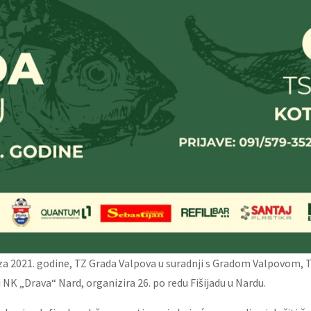
za 2021. godine, TZ Grada Valpova u suradnji s Gradom Valpovom, 
 NK „Drava“ Nard, organizira 26. po redu Fišijadu u Nardu.