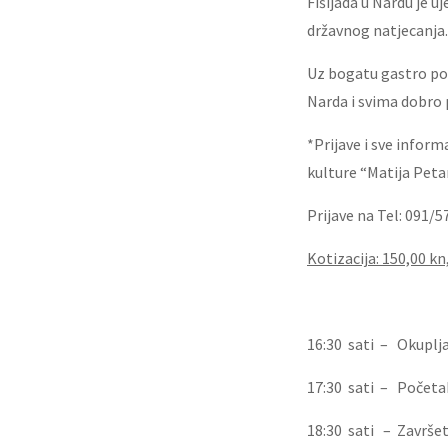
Fišijada u Nardu je u
državnog natjecanja.
Uz bogatu gastro pon
Narda i svima dobro 
*Prijave i sve inform
kulture “Matija Peta
Prijave na Tel: 091/
Kotizacija: 150,00 kn, 
16:30 sati – Okuplj
17:30 sati – Početa
18:30 sati – Završe