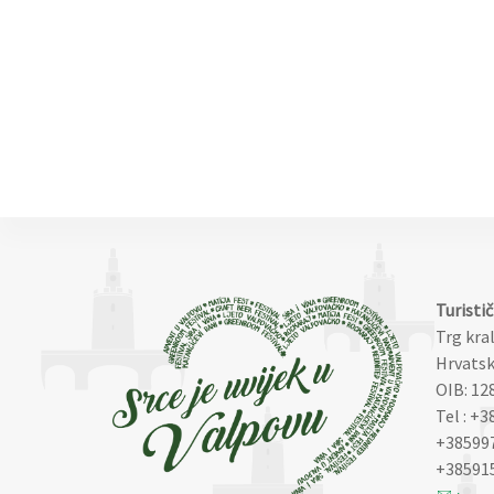
Turisti
Trg kra
Hrvatsk
OIB: 12
Tel : +3
+38599
+38591