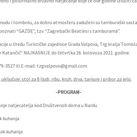
jedno i polufinalno državno natjecanje koje će ove godine izlučiti ča
udu i tombolu, za dobru atmosferu zaduženi su tamburaški sastav
poznati “GAZDE”, tzv. “Zagrebački Beatlesi s tamburama”.
acije u Uredu Turističke zajednice Grada Valpova, Trg kralja Tomisl
r Katančić” NAJKASNIJE do četvrtka 26. kolovoza 2021. godine.
579-3527 ili E-mail: tzgvalpovo@gmail.com
uključuje: stol za 8 ljudi, ribu, kruh, drva, tanjure i pribor za jelo.
-PROGRAM-
anje natjecatelja kod Društvenoh doma u Nardu
k kuhanja
tak kuhanja