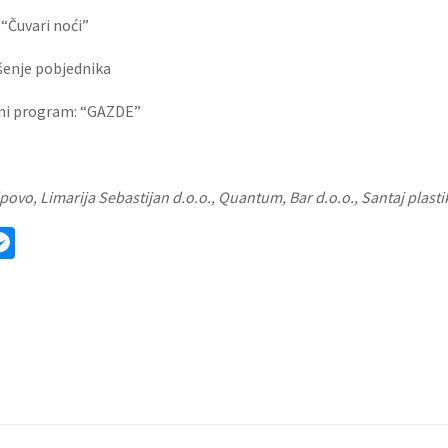
“Čuvari noći”
šenje pobjednika
ni program: “GAZDE”
lpovo, Limarija Sebastijan d.o.o., Quantum, Bar d.o.o., Santaj plasti
ok
ter
mail
Messenger