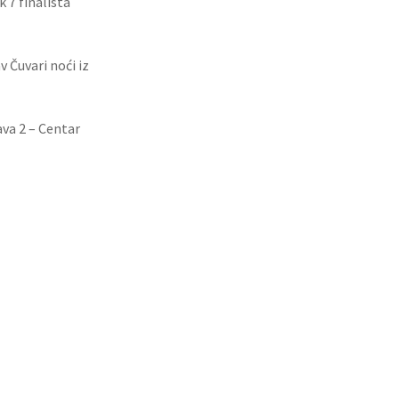
k 7 finalista
 Čuvari noći iz
ava 2 – Centar