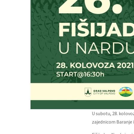
U subotu, 28. kolovo
zajednicom Baranje i