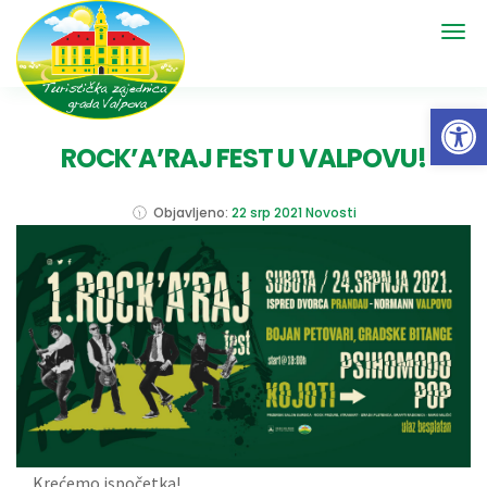
Open 
ROCK’A’RAJ FEST U VALPOVU!
Objavljeno:
22 srp 2021
Novosti
Krećemo ispočetka!