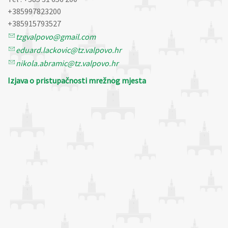
+385997823200
+385915793527
tzgvalpovo@gmail.com
eduard.lackovic@tz.valpovo.hr
nikola.abramic@tz.valpovo.hr
Izjava o pristupačnosti mrežnog mjesta