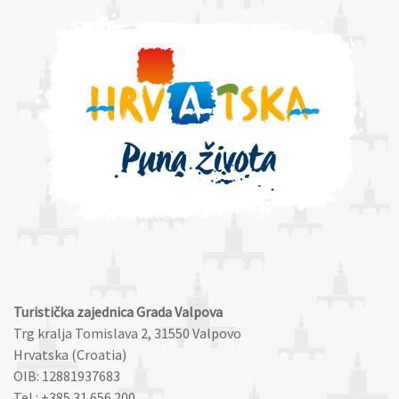
Turistička zajednica Grada Valpova
Trg kralja Tomislava 2, 31550 Valpovo
Hrvatska (Croatia)
OIB: 12881937683
Tel : +385 31 656 200