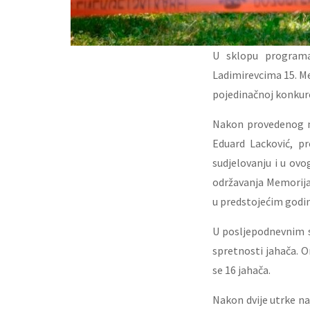
U sklopu programa
Ladimirevcima 15. Me
pojedinačnoj konkuren
Nakon provedenog na
Eduard Lacković, pr
sudjelovanju i u ovo
održavanja Memorijal
u predstojećim godi
U posljepodnevnim sa
spretnosti jahača. O
se 16 jahača.
Nakon dvije utrke naj