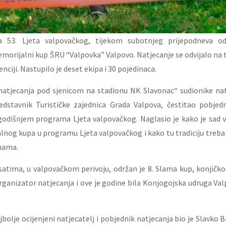
 53. Ljeta valpovačkog, tijekom subotnjeg prijepodneva od
morijalni kup ŠRU “Valpovka” Valpovo. Natjecanje se odvijalo na tr
ciji. Nastupilo je deset ekipa i 30 pojedinaca.
tjecanja pod sjenicom na stadionu NK Slavonac“ sudionike nat
edstavnik Turističke zajednica Grada Valpova, čestitao pobjed
godišnjem programa Ljeta valpovačkog. Naglasio je kako je sad v
nog kupa u programu Ljeta valpovačkog i kako tu tradiciju treba 
nama.
tima, u valpovačkom perivoju, održan je 8. Slama kup, konjičko 
rganizator natjecanja i ove je godine bila Konjogojska udruga Val
bolje ocijenjeni natjecatelj i pobjednik natjecanja bio je Slavko B