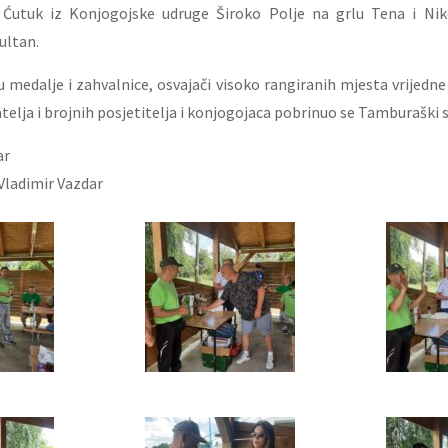
e Ćutuk iz Konjogojske udruge Široko Polje na grlu Tena i Nik
ultan.
 su medalje i zahvalnice, osvajači visoko rangiranih mjesta vrijedn
telja i brojnih posjetitelja i konjogojaca pobrinuo se Tamburaški s
ar
Vladimir Vazdar