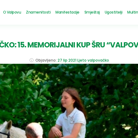
O Valpovu
Znamenitosti
Manifestacije
Smještaj
Ugostitelji
Multi
ČKO: 15. MEMORIJALNI KUP ŠRU “VALPOV
Objavljeno:
27 lip 2021
Ljeto valpovačko