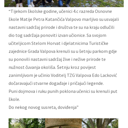
“Tijekom školske godine, učenici 4.c razreda Osnovne
škole Matije Petra Katančića Valpovo marljivo su usvajali
nastavni sadržaj prirode i društva te su na kraju odlučili
dio tog sadržaja ponoviti izvan učionice. Sa svojom
učiteljicom Stelom Horvat i djelatnicima Turističke
zajednice Grada Valpova krenuli su u šetnju parkom gdje
su ponovili nastavni sadržaj žive i nežive prirode te
nužnost čuvanja okoliša. Šetnju kroz povijest
zanimljivom je učinio Voditelj TZG Valpova Edo Lacković
dočaravajući stvarne događaje i pričajući legende.
Puni dojmova i ruku punih poklona učenici su krenuli put
škole.
Do nekog novog susreta, doviđenja”