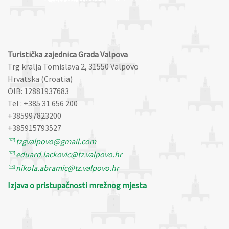
Turistička zajednica Grada Valpova
Trg kralja Tomislava 2, 31550 Valpovo
Hrvatska (Croatia)
OIB: 12881937683
Tel : +385 31 656 200
+385997823200
+385915793527
tzgvalpovo@gmail.com
eduard.lackovic@tz.valpovo.hr
nikola.abramic@tz.valpovo.hr
Izjava o pristupačnosti mrežnog mjesta