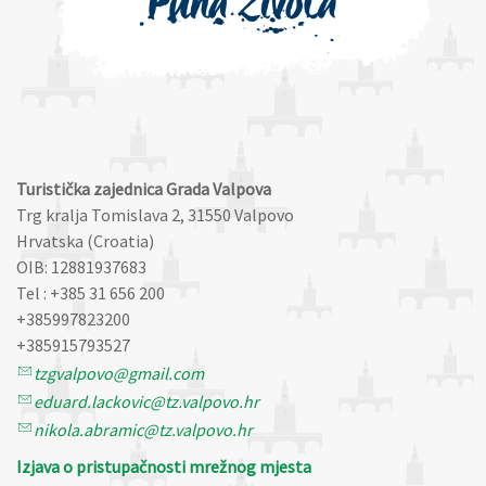
Turistička zajednica Grada Valpova
Trg kralja Tomislava 2, 31550 Valpovo
Hrvatska (Croatia)
OIB: 12881937683
Tel : +385 31 656 200
+385997823200
+385915793527
tzgvalpovo@gmail.com
eduard.lackovic@tz.valpovo.hr
nikola.abramic@tz.valpovo.hr
Izjava o pristupačnosti mrežnog mjesta