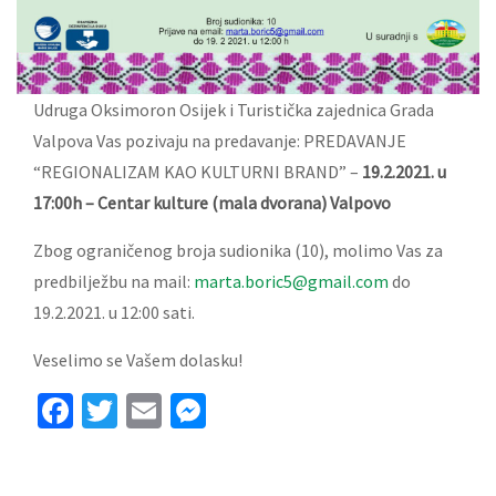
Udruga Oksimoron Osijek i Turistička zajednica Grada
Valpova Vas pozivaju na predavanje: PREDAVANJE
“REGIONALIZAM KAO KULTURNI BRAND” –
19.2.2021. u
17:00h – Centar kulture (mala dvorana) Valpovo
Zbog ograničenog broja sudionika (10), molimo Vas za
predbilježbu na mail:
marta.boric5@gmail.com
do
19.2.2021. u 12:00 sati.
Veselimo se Vašem dolasku!
Facebook
Twitter
Email
Messenger