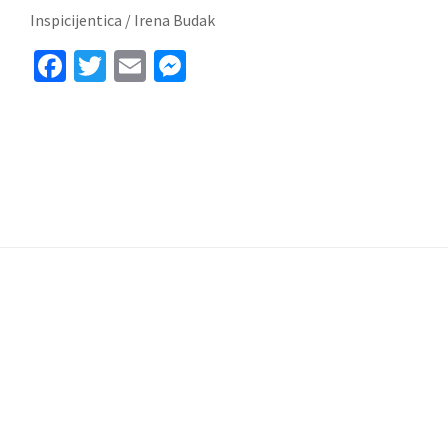
Inspicijentica / Irena Budak
Facebook
Twitter
Email
Messenger