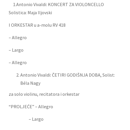
1.Antonio Vivaldi:
KONCERT ZA VIOLONCELLO
Solistica: Maja Iljovski
I ORKESTAR u a-molu RV 418
– Allegro
– Largo
– Allegro
Antonio Vivaldi:
ČETIRI GODIŠNJA DOBA,
Solist:
Béla Nagy
za solo violinu, recitatora i orkestar
“PROLJEĆE”
– Allegro
– Largo