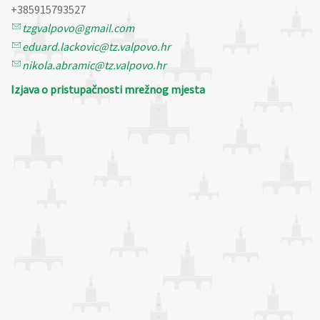
+385915793527
tzgvalpovo@gmail.com
eduard.lackovic@tz.valpovo.hr
nikola.abramic@tz.valpovo.hr
Izjava o pristupačnosti mrežnog mjesta