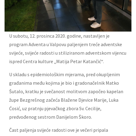
U subotu, 12. prosinca 2020. godine, nastavljen je
program Adventa u Valpovu paljenjem treće adventske
svijeće, svijeće radosti u stiliziranom adventskom vijencu
ispred Centra kulture „Matija Petar Katančić“.
U skladu s epidemiološkim mjerama, pred okupljenim
građanima među kojima je bio i gradonačelnik Matko
Šutalo, kratku je svečanost molitvom započeo kapelan
župe Bezgrešnog začeća Blažene Djevice Marije, Luka
Ćosić, uz pratnju pjevačkog zbora Sv. Cecilije,
predvođenog sestrom Danijelom Škoro.
Čast paljenja svijeće radosti ove je večeri pripala