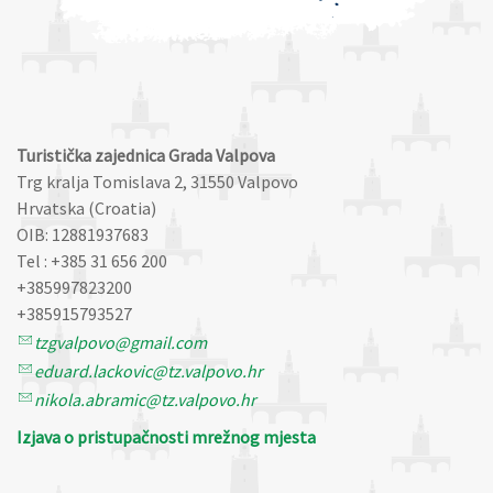
Turistička zajednica Grada Valpova
Trg kralja Tomislava 2, 31550 Valpovo
Hrvatska (Croatia)
OIB: 12881937683
Tel : +385 31 656 200
+385997823200
+385915793527
tzgvalpovo@gmail.com
eduard.lackovic@tz.valpovo.hr
nikola.abramic@tz.valpovo.hr
Izjava o pristupačnosti mrežnog mjesta