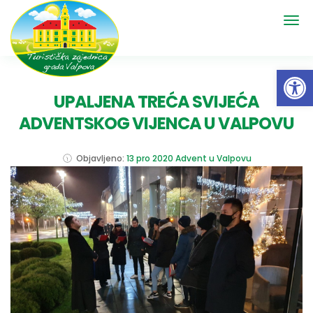
Open 
UPALJENA TREĆA SVIJEĆA
ADVENTSKOG VIJENCA U VALPOVU
Objavljeno:
13 pro 2020
Advent u Valpovu