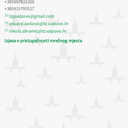
+385997823200
+385915793527
tzgvalpovo@gmail.com
eduard.lackovic@tz.valpovo.hr
nikola.abramic@tz.valpovo.hr
Izjava o pristupačnosti mrežnog mjesta