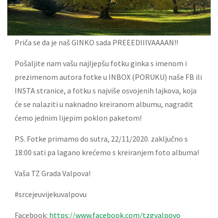
Priča se da je naš GINKO sada PREEEDIIIVAAAAN!!
Pošaljite nam vašu najljepšu fotku ginka s imenom i
prezimenom autora fotke u INBOX (PORUKU) naše FB ili
INSTA stranice, a fotku s najviše osvojenih lajkova, koja
će se nalaziti u naknadno kreiranom albumu, nagradit
ćemo jednim lijepim poklon paketom!
P.S. Fotke primamo do sutra, 22/11/2020. zaključno s
18:00 sati pa lagano krećemo s kreiranjem foto albuma!
Vaša TZ Grada Valpova!
#srcejeuvijekuvalpovu
Facebook:
https://www.facebook.com/tzgvalpovo