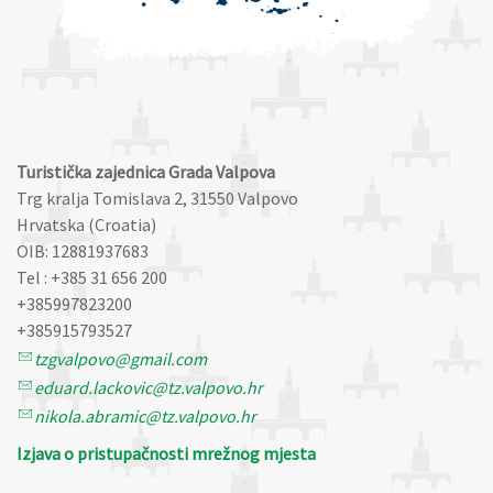
Turistička zajednica Grada Valpova
Trg kralja Tomislava 2, 31550 Valpovo
Hrvatska (Croatia)
OIB: 12881937683
Tel : +385 31 656 200
+385997823200
+385915793527
tzgvalpovo@gmail.com
eduard.lackovic@tz.valpovo.hr
nikola.abramic@tz.valpovo.hr
Izjava o pristupačnosti mrežnog mjesta