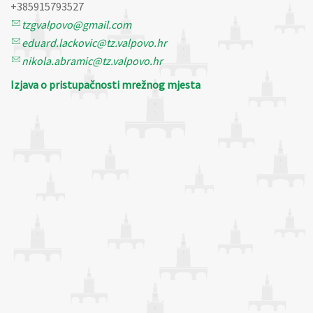
+385915793527
tzgvalpovo@gmail.com
eduard.lackovic@tz.valpovo.hr
nikola.abramic@tz.valpovo.hr
Izjava o pristupačnosti mrežnog mjesta