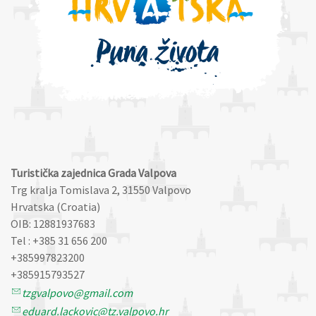
Turistička zajednica Grada Valpova
Trg kralja Tomislava 2, 31550 Valpovo
Hrvatska (Croatia)
OIB: 12881937683
Tel : +385 31 656 200
+385997823200
+385915793527
tzgvalpovo@gmail.com
eduard.lackovic@tz.valpovo.hr