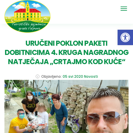
Open 
URUČENI POKLON PAKETI
DOBITNICIMA 4. KRUGA NAGRADNOG
NATJEČAJA „CRTAJMO KOD KUĆE“
Objavljeno:
05 svi 2020
Novosti