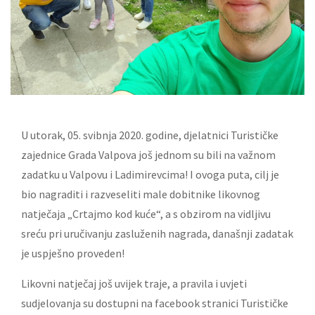
U utorak, 05. svibnja 2020. godine, djelatnici Turističke
zajednice Grada Valpova još jednom su bili na važnom
zadatku u Valpovu i Ladimirevcima! I ovoga puta, cilj je
bio nagraditi i razveseliti male dobitnike likovnog
natječaja „Crtajmo kod kuće“, a s obzirom na vidljivu
sreću pri uručivanju zasluženih nagrada, današnji zadatak
je uspješno proveden!
Likovni natječaj još uvijek traje, a pravila i uvjeti
sudjelovanja su dostupni na facebook stranici Turističke