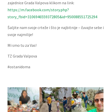
zajednice Grada Valpova klikom na link:
https://m.facebook.com/story.php?
story_fbid=3106946559372805&id=950088551725294
Šaljite nam svoje crteže i što je najbitnije – čuvajte sebe i
svoje najmilije!
Mi smo tu za Vas!
TZ Grada Valpova
#ostanidoma