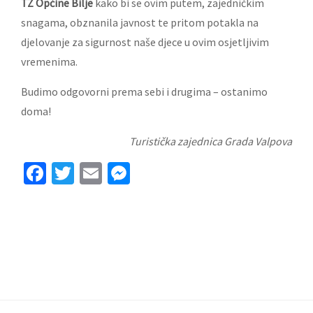
TZ Općine Bilje
kako bi se ovim putem, zajedničkim
snagama, obznanila javnost te pritom potakla na
djelovanje za sigurnost naše djece u ovim osjetljivim
vremenima.
Budimo odgovorni prema sebi i drugima – ostanimo
doma!
Turistička zajednica Grada Valpova
Facebook
Twitter
Email
Messenger