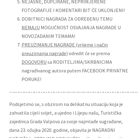
NEJASNE, DUPLIRANE, NEPRIMJERENE
FOTOGRAFIJE I KOMENTARI BIT ĆE UKLONJENI!
DOBITNICI NAGRADA ZA ODREĐENU TEMU
NEMAJU
MOGUĆNOST OSVAJANJA NAGRADE U
NOVOZADANIM TEMAMA!
PREUZIMANJE NAGRADE (vrijeme i način
preuzimanja nagrade)
odredit će se prema
DOGOVORU
sa RODITELJIMA/SKRBNICIMA
nagrađivanog autora putem FACEBOOK PRIVATNE
PORUKE!
……………………………………………………………………
Podsjetimo se, s obzirom na delikatnu situaciju koja je
zahvatila cijeli svijet, a ujedno i Lijepu našu, Turistička
zajednica Grada Valpova za svoje najmlađe sugrađane,
dana 23. ožujka 2020. godine, objavila je NAGRADNI