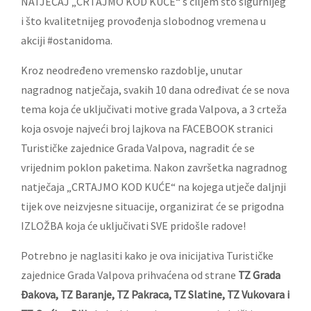
NATJEČAJ „CRTAJMO KOD KUĆE“ s ciljem što sigurnijeg
i što kvalitetnijeg provođenja slobodnog vremena u
akciji #ostanidoma.
Kroz neodređeno vremensko razdoblje, unutar
nagradnog natječaja, svakih 10 dana određivat će se nova
tema koja će uključivati motive grada Valpova, a 3 crteža
koja osvoje najveći broj lajkova na FACEBOOK stranici
Turističke zajednice Grada Valpova, nagradit će se
vrijednim poklon paketima. Nakon završetka nagradnog
natječaja „CRTAJMO KOD KUĆE“ na kojega utječe daljnji
tijek ove neizvjesne situacije, organizirat će se prigodna
IZLOŽBA koja će uključivati SVE pridošle radove!
Potrebno je naglasiti kako je ova inicijativa Turističke
zajednice Grada Valpova prihvaćena od strane
TZ Grada
Đakova, TZ Baranje, TZ Pakraca, TZ Slatine, TZ Vukovara i