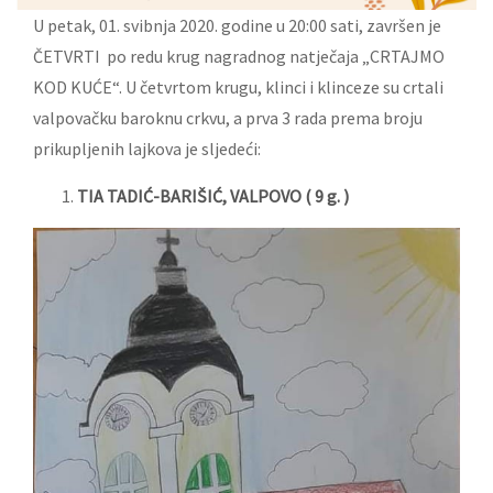
U petak, 01. svibnja 2020. godine u 20:00 sati, završen je
ČETVRTI po redu krug nagradnog natječaja „CRTAJMO
KOD KUĆE“. U četvrtom krugu, klinci i klinceze su crtali
valpovačku baroknu crkvu, a prva 3 rada prema broju
prikupljenih lajkova je sljedeći:
TIA TADIĆ-BARIŠIĆ, VALPOVO ( 9 g. )