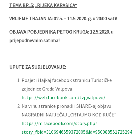
TEMA BR.
5
:
„RIJEKA KARAŠICA“
VRIJEME TRAJANJA: 02.5. – 11.5.2020. g. u 20:00 sati!
OBJAVA POBJEDNIKA PETOG KRUGA: 12.5.2020. u
prijepodnevnim satima!
UPUTE ZA SUDJELOVANJE:
Posjeti i lajkaj facebook stranicu Turističke
zajednice Grada Valpova
https://web.facebook.com/tzgvalpovo/
Na vrhu stranice pronađi i SHARE-aj objavu
NAGRADNI NATJEČAJ „CRTAJMO KOD KUĆE“
https://m.facebook.com/story.php?
story_fbid=3106946559372805&id=950088551725294