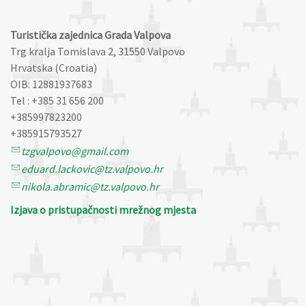
Turistička zajednica Grada Valpova
Trg kralja Tomislava 2, 31550 Valpovo
Hrvatska (Croatia)
OIB: 12881937683
Tel : +385 31 656 200
+385997823200
+385915793527
tzgvalpovo@gmail.com
eduard.lackovic@tz.valpovo.hr
nikola.abramic@tz.valpovo.hr
Izjava o pristupačnosti mrežnog mjesta