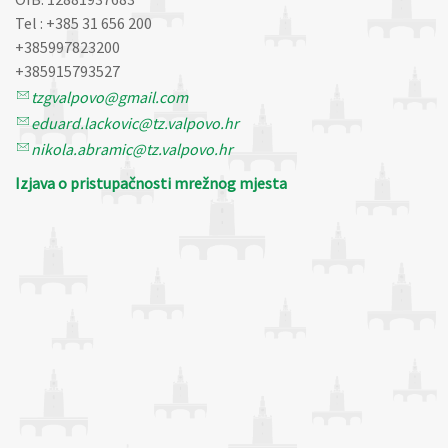
Tel : +385 31 656 200
+385997823200
+385915793527
tzgvalpovo@gmail.com
eduard.lackovic@tz.valpovo.hr
nikola.abramic@tz.valpovo.hr
Izjava o pristupačnosti mrežnog mjesta