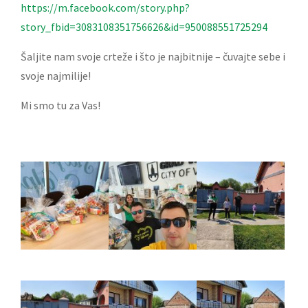
https://m.facebook.com/story.php?
story_fbid=3083108351756626&id=950088551725294
Šaljite nam svoje crteže i što je najbitnije – čuvajte sebe i
svoje najmilije!
Mi smo tu za Vas!