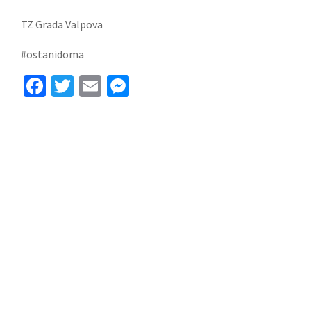
TZ Grada Valpova
#ostanidoma
Facebook
Twitter
Email
Messenger