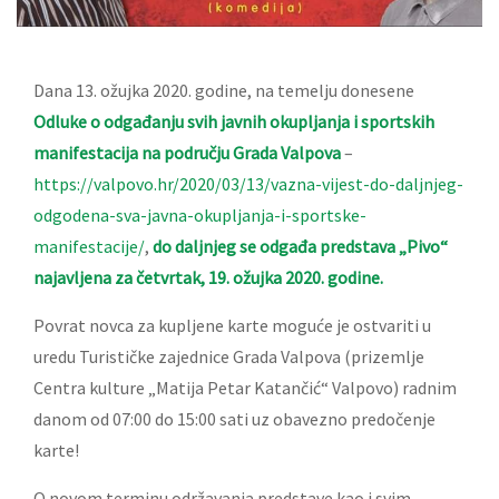
Dana 13. ožujka 2020. godine, na temelju donesene
Odluke o odgađanju svih javnih okupljanja i sportskih
manifestacija na području Grada Valpova
–
https://valpovo.hr/2020/03/13/vazna-vijest-do-daljnjeg-
odgodena-sva-javna-okupljanja-i-sportske-
manifestacije/
,
do daljnjeg se odgađa predstava „Pivo“
najavljena za četvrtak, 19. ožujka 2020. godine.
Povrat novca za kupljene karte moguće je ostvariti u
uredu Turističke zajednice Grada Valpova (prizemlje
Centra kulture „Matija Petar Katančić“ Valpovo) radnim
danom od 07:00 do 15:00 sati uz obavezno predočenje
karte!
O novom terminu održavanja predstave kao i svim