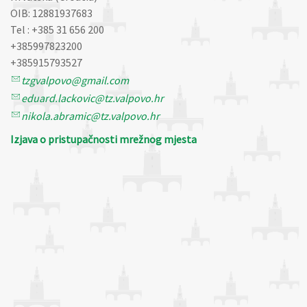
OIB: 12881937683
Tel : +385 31 656 200
+385997823200
+385915793527
tzgvalpovo@gmail.com
eduard.lackovic@tz.valpovo.hr
nikola.abramic@tz.valpovo.hr
Izjava o pristupačnosti mrežnog mjesta