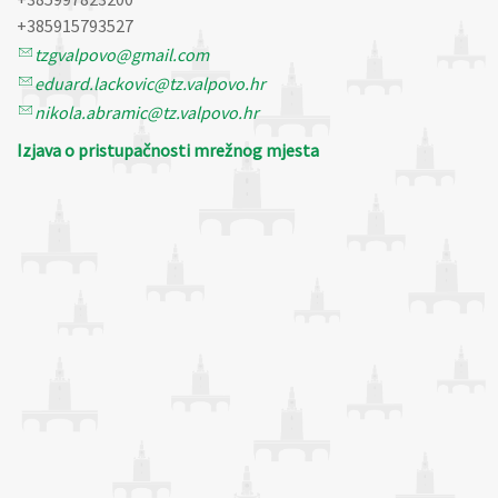
+385915793527
tzgvalpovo@gmail.com
eduard.lackovic@tz.valpovo.hr
nikola.abramic@tz.valpovo.hr
Izjava o pristupačnosti mrežnog mjesta