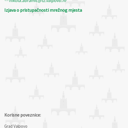
nikola.abramic@tz.valpovo.hr
Izjava o pristupačnosti mrežnog mjesta
Korisne poveznice:
Grad Valpovo