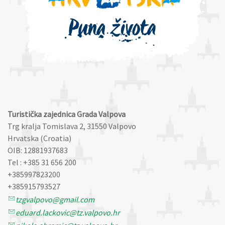
Turistička zajednica Grada Valpova
Trg kralja Tomislava 2, 31550 Valpovo
Hrvatska (Croatia)
OIB: 12881937683
Tel : +385 31 656 200
+385997823200
+385915793527
tzgvalpovo@gmail.com
eduard.lackovic@tz.valpovo.hr