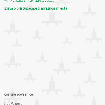
nikola.abramic@tz.valpovo.hr
Izjava o pristupačnosti mrežnog mjesta
Korisne poveznice:
Grad Valpovo