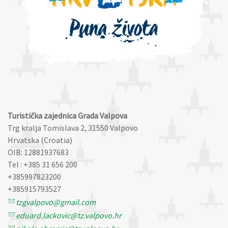
Turistička zajednica Grada Valpova
Trg kralja Tomislava 2, 31550 Valpovo
Hrvatska (Croatia)
OIB: 12881937683
Tel : +385 31 656 200
+385997823200
+385915793527
tzgvalpovo@gmail.com
eduard.lackovic@tz.valpovo.hr