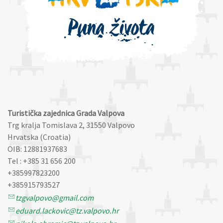
Turistička zajednica Grada Valpova
Trg kralja Tomislava 2, 31550 Valpovo
Hrvatska (Croatia)
OIB: 12881937683
Tel : +385 31 656 200
+385997823200
+385915793527
tzgvalpovo@gmail.com
eduard.lackovic@tz.valpovo.hr