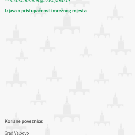
nikola.abramic@tz.valpovo.hr
Izjava o pristupačnosti mrežnog mjesta
Korisne poveznice:
Grad Valpovo