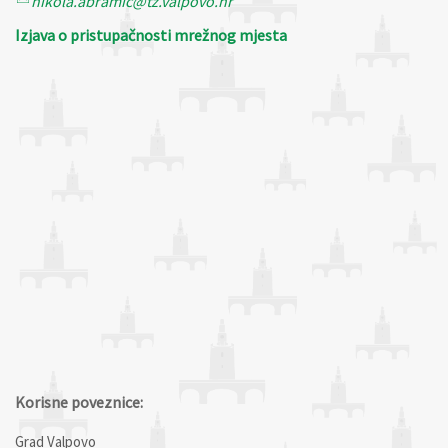
nikola.abramic@tz.valpovo.hr
Izjava o pristupačnosti mrežnog mjesta
Korisne poveznice:
Grad Valpovo