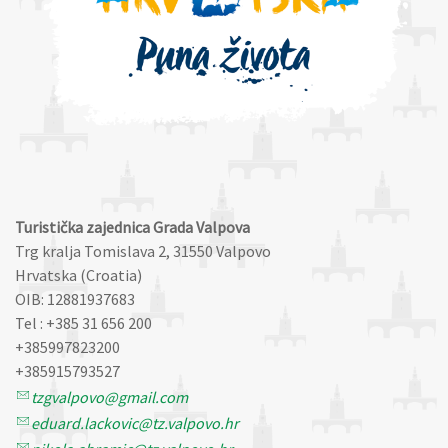
Turistička zajednica Grada Valpova
Trg kralja Tomislava 2, 31550 Valpovo
Hrvatska (Croatia)
OIB: 12881937683
Tel : +385 31 656 200
+385997823200
+385915793527
tzgvalpovo@gmail.com
eduard.lackovic@tz.valpovo.hr