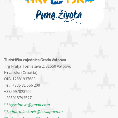
Turistička zajednica Grada Valpova
Trg kralja Tomislava 2, 31550 Valpovo
Hrvatska (Croatia)
OIB: 12881937683
Tel : +385 31 656 200
+385997823200
+385915793527
tzgvalpovo@gmail.com
eduard.lackovic@tz.valpovo.hr