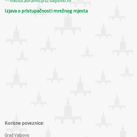
nikola.abramic@tz.valpovo.hr
Izjava o pristupačnosti mrežnog mjesta
Korisne poveznice:
Grad Valpovo