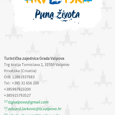
Turistička zajednica Grada Valpova
Trg kralja Tomislava 2, 31550 Valpovo
Hrvatska (Croatia)
OIB: 12881937683
Tel : +385 31 656 200
+385997823200
+385915793527
tzgvalpovo@gmail.com
eduard.lackovic@tz.valpovo.hr