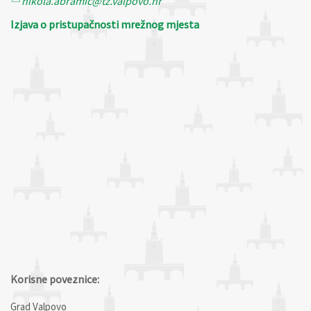
nikola.abramic@tz.valpovo.hr
Izjava o pristupačnosti mrežnog mjesta
Korisne poveznice:
Grad Valpovo