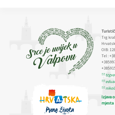
Turisti
Trg kra
Hrvatsk
OIB: 12
Tel : +3
+38599
+38591
tzgv
eduar
nikol
Izjava 
mjesta