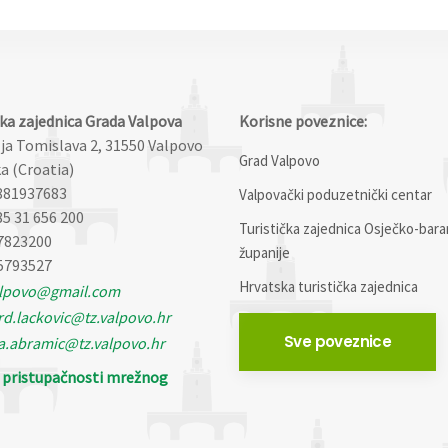
čka zajednica Grada Valpova
Korisne poveznice:
lja Tomislava 2, 31550 Valpovo
Grad Valpovo
a (Croatia)
881937683
Valpovački poduzetnički centar
85 31 656 200
Turistička zajednica Osječko-bara
7823200
županije
5793527
Hrvatska turistička zajednica
alpovo@gmail.com
d.lackovic@tz.valpovo.hr
Sve poveznice
a.abramic@tz.valpovo.hr
o pristupačnosti mrežnog