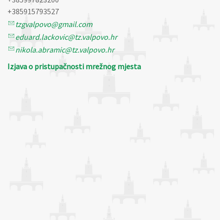
+385915793527
tzgvalpovo@gmail.com
eduard.lackovic@tz.valpovo.hr
nikola.abramic@tz.valpovo.hr
Izjava o pristupačnosti mrežnog mjesta