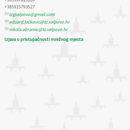
+385915793527
tzgvalpovo@gmail.com
eduard.lackovic@tz.valpovo.hr
nikola.abramic@tz.valpovo.hr
Izjava o pristupačnosti mrežnog mjesta