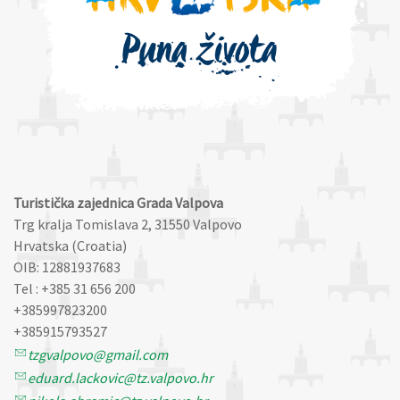
Turistička zajednica Grada Valpova
Trg kralja Tomislava 2, 31550 Valpovo
Hrvatska (Croatia)
OIB: 12881937683
Tel : +385 31 656 200
+385997823200
+385915793527
tzgvalpovo@gmail.com
eduard.lackovic@tz.valpovo.hr