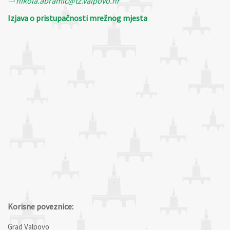
nikola.abramic@tz.valpovo.hr
Izjava o pristupačnosti mrežnog mjesta
Korisne poveznice:
Grad Valpovo