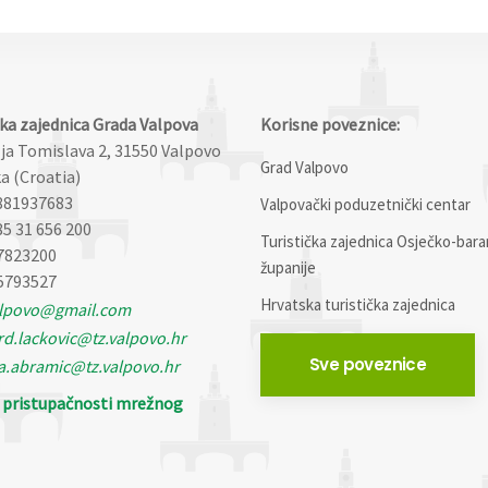
čka zajednica Grada Valpova
Korisne poveznice:
lja Tomislava 2, 31550 Valpovo
Grad Valpovo
a (Croatia)
881937683
Valpovački poduzetnički centar
85 31 656 200
Turistička zajednica Osječko-bara
7823200
županije
5793527
Hrvatska turistička zajednica
alpovo@gmail.com
d.lackovic@tz.valpovo.hr
Sve poveznice
a.abramic@tz.valpovo.hr
o pristupačnosti mrežnog