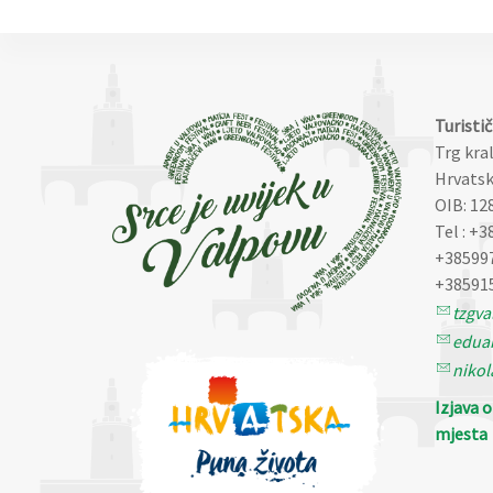
Turisti
Trg kra
Hrvatsk
OIB: 12
Tel : +3
+38599
+38591
tzgv
eduar
nikol
Izjava 
mjesta