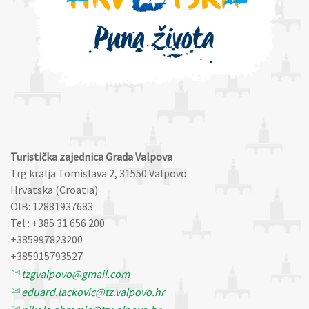
Turistička zajednica Grada Valpova
Trg kralja Tomislava 2, 31550 Valpovo
Hrvatska (Croatia)
OIB: 12881937683
Tel : +385 31 656 200
+385997823200
+385915793527
tzgvalpovo@gmail.com
eduard.lackovic@tz.valpovo.hr