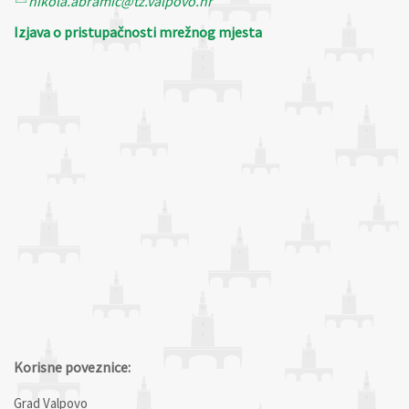
nikola.abramic@tz.valpovo.hr
Izjava o pristupačnosti mrežnog mjesta
Korisne poveznice:
Grad Valpovo