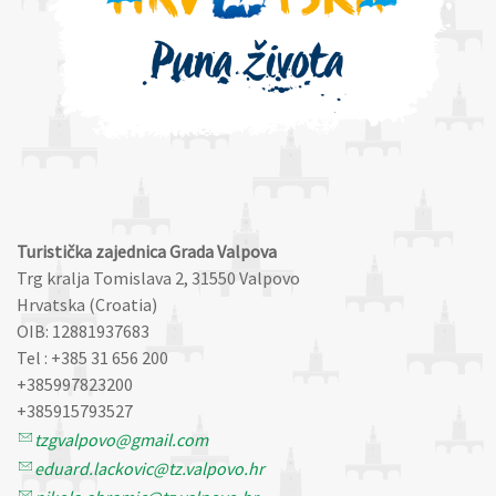
Turistička zajednica Grada Valpova
Trg kralja Tomislava 2, 31550 Valpovo
Hrvatska (Croatia)
OIB: 12881937683
Tel : +385 31 656 200
+385997823200
+385915793527
tzgvalpovo@gmail.com
eduard.lackovic@tz.valpovo.hr