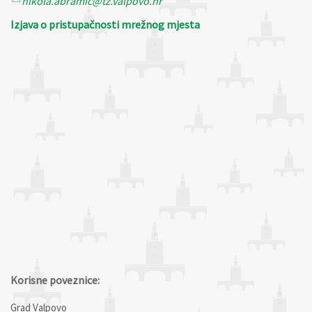
nikola.abramic@tz.valpovo.hr
Izjava o pristupačnosti mrežnog mjesta
Korisne poveznice:
Grad Valpovo