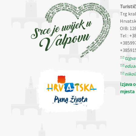
Turisti
Trg kra
Hrvatsk
OIB: 12
Tel : +3
+38599
+38591
tzgv
eduar
nikol
Izjava 
mjesta