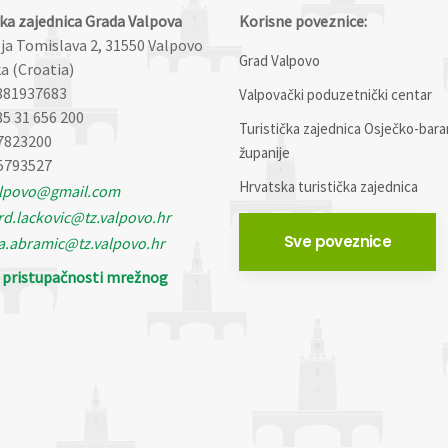
čka zajednica Grada Valpova
Korisne poveznice:
lja Tomislava 2, 31550 Valpovo
Grad Valpovo
a (Croatia)
881937683
Valpovački poduzetnički centar
85 31 656 200
Turistička zajednica Osječko-bara
7823200
županije
5793527
Hrvatska turistička zajednica
alpovo@gmail.com
d.lackovic@tz.valpovo.hr
Sve poveznice
a.abramic@tz.valpovo.hr
o pristupačnosti mrežnog