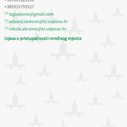
+385915793527
tzgvalpovo@gmail.com
eduard.lackovic@tz.valpovo.hr
nikola.abramic@tz.valpovo.hr
Izjava o pristupačnosti mrežnog mjesta