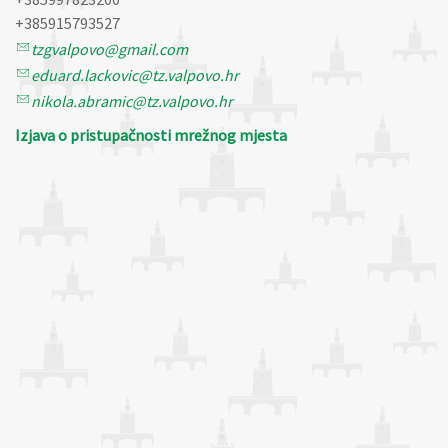
+385915793527
tzgvalpovo@gmail.com
eduard.lackovic@tz.valpovo.hr
nikola.abramic@tz.valpovo.hr
Izjava o pristupačnosti mrežnog mjesta