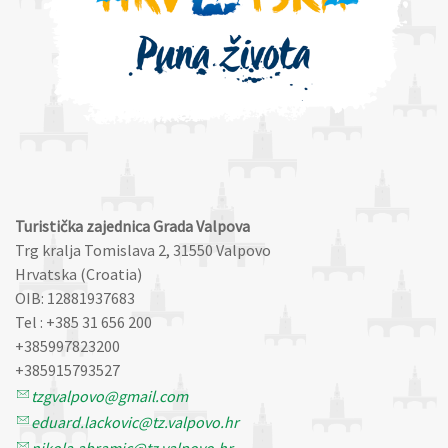
Turistička zajednica Grada Valpova
Trg kralja Tomislava 2, 31550 Valpovo
Hrvatska (Croatia)
OIB: 12881937683
Tel : +385 31 656 200
+385997823200
+385915793527
tzgvalpovo@gmail.com
eduard.lackovic@tz.valpovo.hr
nikola.abramic@tz.valpovo.hr