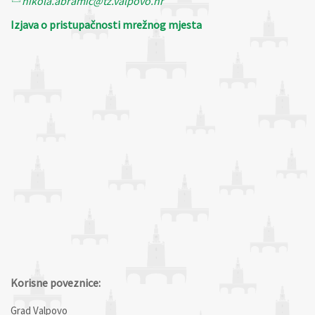
nikola.abramic@tz.valpovo.hr
Izjava o pristupačnosti mrežnog mjesta
Korisne poveznice:
Grad Valpovo