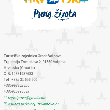
Turistička zajednica Grada Valpova
Trg kralja Tomislava 2, 31550 Valpovo
Hrvatska (Croatia)
OIB: 12881937683
Tel : +385 31 656 200
+385997823200
+385915793527
tzgvalpovo@gmail.com
eduard.lackovic@tz.valpovo.hr