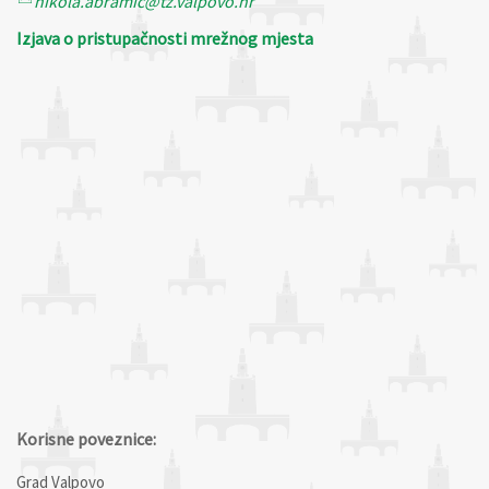
nikola.abramic@tz.valpovo.hr
Izjava o pristupačnosti mrežnog mjesta
Korisne poveznice:
Grad Valpovo