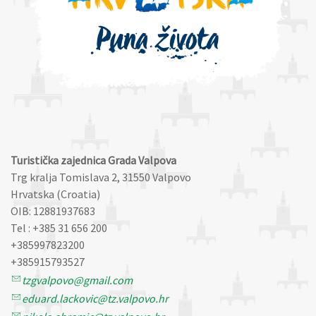
Turistička zajednica Grada Valpova
Trg kralja Tomislava 2, 31550 Valpovo
Hrvatska (Croatia)
OIB: 12881937683
Tel : +385 31 656 200
+385997823200
+385915793527
tzgvalpovo@gmail.com
eduard.lackovic@tz.valpovo.hr