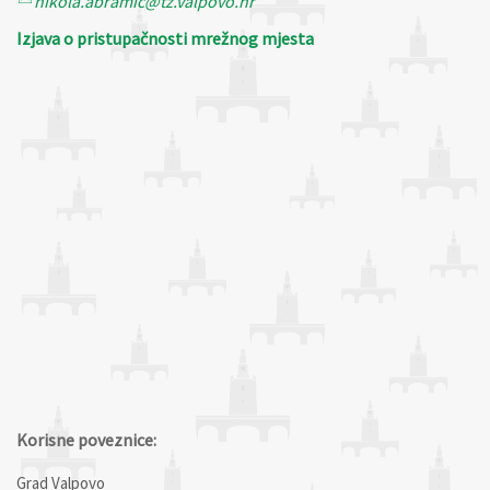
nikola.abramic@tz.valpovo.hr
Izjava o pristupačnosti mrežnog mjesta
Korisne poveznice:
Grad Valpovo