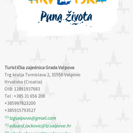
Turistička zajednica Grada Valpova
Trg kralja Tomislava 2, 31550 Valpovo
Hrvatska (Croatia)
OIB: 12881937683
Tel : +385 31 656 200
+385997823200
+385915793527
tzgvalpovo@gmail.com
eduard.lackovic@tz.valpovo.hr