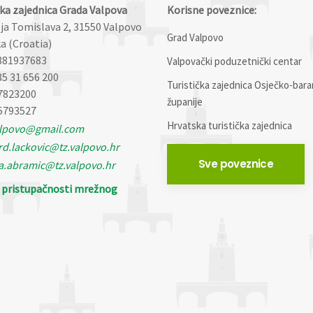
čka zajednica Grada Valpova
Korisne poveznice:
lja Tomislava 2, 31550 Valpovo
Grad Valpovo
a (Croatia)
881937683
Valpovački poduzetnički centar
85 31 656 200
Turistička zajednica Osječko-bara
7823200
županije
5793527
Hrvatska turistička zajednica
alpovo@gmail.com
d.lackovic@tz.valpovo.hr
Sve poveznice
a.abramic@tz.valpovo.hr
o pristupačnosti mrežnog