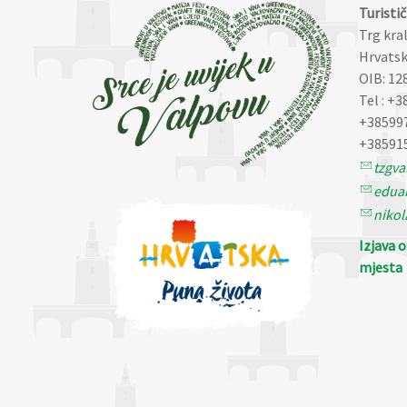
Turisti
Trg kra
Hrvatsk
OIB: 12
Tel : +3
+38599
+38591
tzgv
eduar
nikol
Izjava 
mjesta