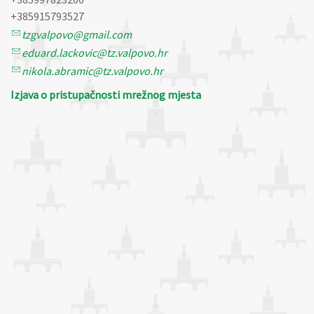
+385915793527
tzgvalpovo@gmail.com
eduard.lackovic@tz.valpovo.hr
nikola.abramic@tz.valpovo.hr
Izjava o pristupačnosti mrežnog mjesta