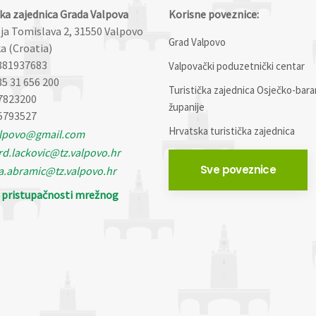
čka zajednica Grada Valpova
Korisne poveznice:
lja Tomislava 2, 31550 Valpovo
Grad Valpovo
a (Croatia)
881937683
Valpovački poduzetnički centar
85 31 656 200
Turistička zajednica Osječko-bara
7823200
županije
5793527
Hrvatska turistička zajednica
alpovo@gmail.com
d.lackovic@tz.valpovo.hr
Sve poveznice
a.abramic@tz.valpovo.hr
o pristupačnosti mrežnog