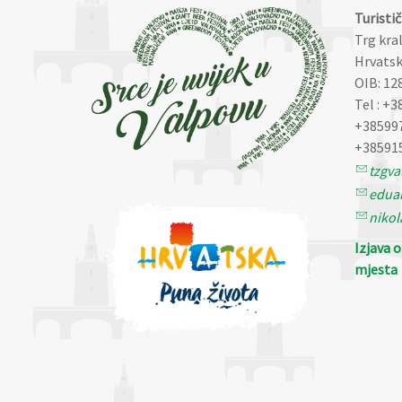
Turisti
Trg kra
Hrvatsk
OIB: 12
Tel : +3
+38599
+38591
tzgv
eduar
nikol
Izjava 
mjesta