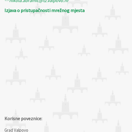
nikola.abramic@tz.valpovo.hr
Izjava o pristupačnosti mrežnog mjesta
Korisne poveznice:
Grad Valpovo