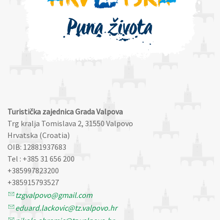
Turistička zajednica Grada Valpova
Trg kralja Tomislava 2, 31550 Valpovo
Hrvatska (Croatia)
OIB: 12881937683
Tel : +385 31 656 200
+385997823200
+385915793527
tzgvalpovo@gmail.com
eduard.lackovic@tz.valpovo.hr