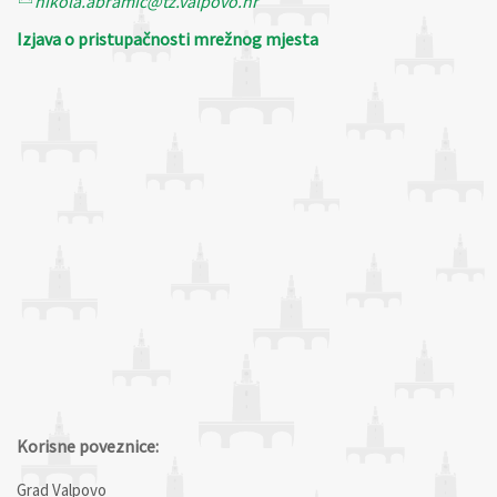
nikola.abramic@tz.valpovo.hr
Izjava o pristupačnosti mrežnog mjesta
Korisne poveznice:
Grad Valpovo