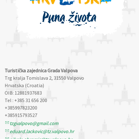
Turistička zajednica Grada Valpova
Trg kralja Tomislava 2, 31550 Valpovo
Hrvatska (Croatia)
OIB: 12881937683
Tel : +385 31 656 200
+385997823200
+385915793527
tzgvalpovo@gmail.com
eduard.lackovic@tz.valpovo.hr