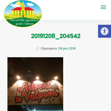
Open 
20191208_204542
Objavljeno:
09 pro 2019