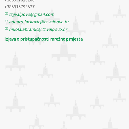
+385915793527
tzgvalpovo@gmail.com
eduard.lackovic@tz.valpovo.hr
nikola.abramic@tz.valpovo.hr
Izjava o pristupačnosti mrežnog mjesta