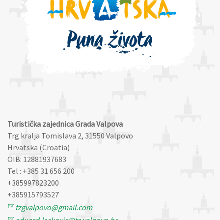
Turistička zajednica Grada Valpova
Trg kralja Tomislava 2, 31550 Valpovo
Hrvatska (Croatia)
OIB: 12881937683
Tel : +385 31 656 200
+385997823200
+385915793527
tzgvalpovo@gmail.com
eduard.lackovic@tz.valpovo.hr