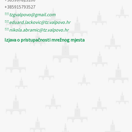
+385915793527
tzgvalpovo@gmail.com
eduard.lackovic@tz.valpovo.hr
nikola.abramic@tz.valpovo.hr
Izjava o pristupačnosti mrežnog mjesta