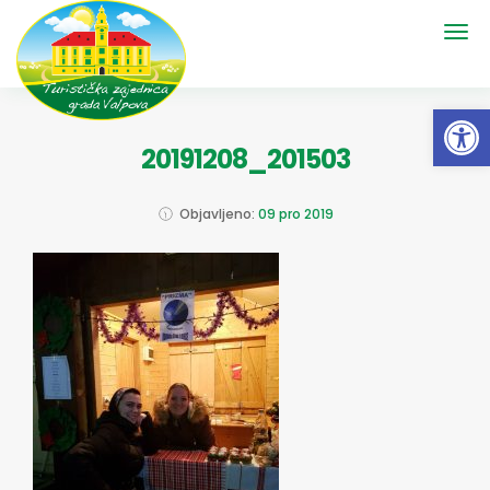
Open 
20191208_201503
Objavljeno:
09 pro 2019