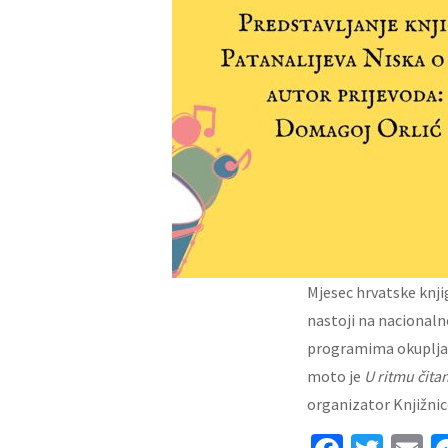
Mjesec hrvatske knji
nastoji na nacionalno
programima okupljati
moto je
U ritmu čita
organizator Knjižnic