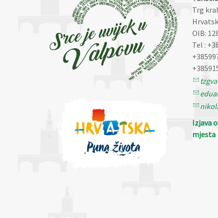
Trg kra
Hrvatsk
OIB: 12
Tel : +3
+38599
+38591
tzgv
eduar
nikol
Izjava 
mjesta