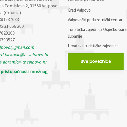
lja Tomislava 2, 31550 Valpovo
Grad Valpovo
a (Croatia)
881937683
Valpovački poduzetnički centar
85 31 656 200
Turistička zajednica Osječko-bara
7823200
županije
5793527
Hrvatska turistička zajednica
alpovo@gmail.com
d.lackovic@tz.valpovo.hr
Sve poveznice
a.abramic@tz.valpovo.hr
o pristupačnosti mrežnog