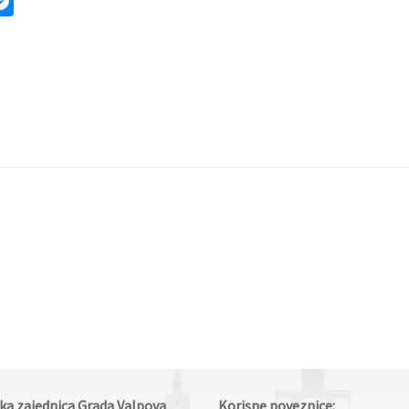
ok
ter
mail
Messenger
čka zajednica Grada Valpova
Korisne poveznice: