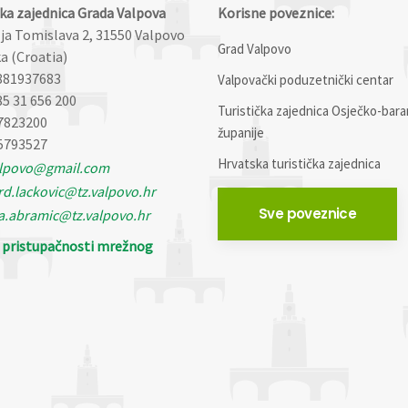
čka zajednica Grada Valpova
Korisne poveznice:
lja Tomislava 2, 31550 Valpovo
Grad Valpovo
a (Croatia)
881937683
Valpovački poduzetnički centar
85 31 656 200
Turistička zajednica Osječko-bara
7823200
županije
5793527
Hrvatska turistička zajednica
alpovo@gmail.com
d.lackovic@tz.valpovo.hr
Sve poveznice
a.abramic@tz.valpovo.hr
o pristupačnosti mrežnog