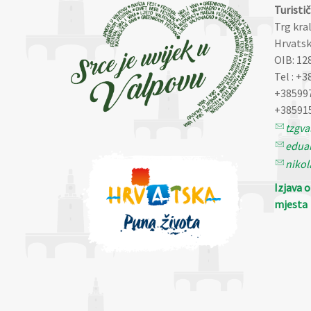
Turisti
Trg kra
Hrvatsk
OIB: 12
Tel : +3
+38599
+38591
tzgv
eduar
nikol
Izjava 
mjesta