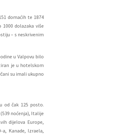
 1151 domaćih te 1874
o 1000 dolazaka više
ostiju – s neskrivenim
godine u Valpovu bilo
iziran je u hotelskom
včani su imali ukupno
ju od čak 125 posto.
(539 noćenja), Italije
vih dijelova Europe,
AD-a, Kanade, Izraela,