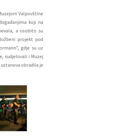
 Muzejom Valpovštine
 događanjima koji na
evala, a osobito su
ložbeni projekt pod
ormann”, gdje su uz
, sudjelovali i Muzej
a ustanova obradila je