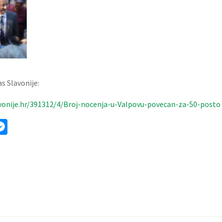
s Slavonije:
vonije.hr/391312/4/Broj-nocenja-u-Valpovu-povecan-za-50-posto
ok
ter
mail
Messenger