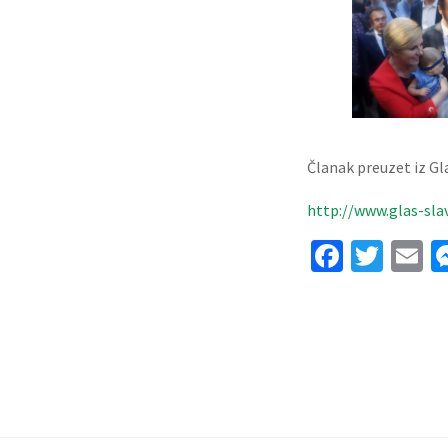
Članak preuzet iz Gla
http://www.glas-sla
Facebo
Twit
E