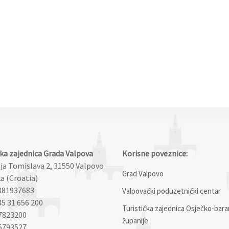
čka zajednica Grada Valpova
Korisne poveznice:
lja Tomislava 2, 31550 Valpovo
Grad Valpovo
a (Croatia)
881937683
Valpovački poduzetnički centar
85 31 656 200
Turistička zajednica Osječko-bara
7823200
županije
5793527