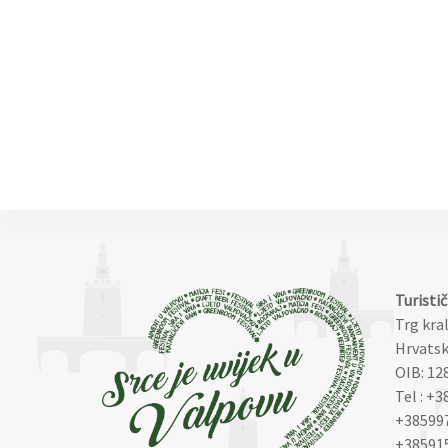
Turisti
Trg kra
Hrvatsk
OIB: 12
Tel : +3
+38599
+38591