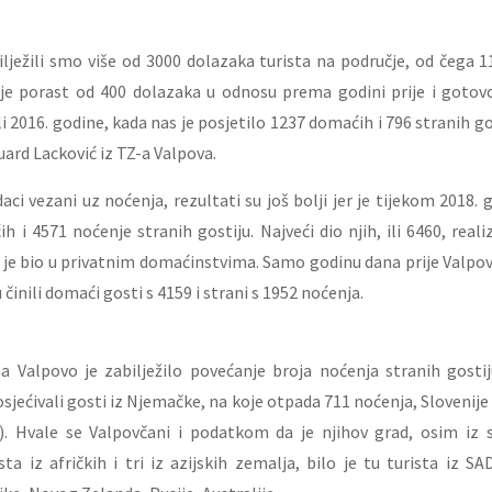
ilježili smo više od 3000 dolazaka turista na područje, od čega
o je porast od 400 dolazaka u odnosu prema godini prije i gotov
i 2016. godine, kada nas je posjetilo 1237 domaćih i 796 stranih g
rd Lacković iz TZ-a Valpova.
ci vezani uz noćenja, rezultati su još bolji jer je tijekom 2018. 
 i 4571 noćenje stranih gostiju. Najveći dio njih, ili 6460, real
 je bio u privatnim domaćinstvima. Samo godinu dana prije Valpo
 činili domaći gosti s 4159 i strani s 1952 noćenja.
a Valpovo je zabilježilo povećanje broja noćenja stranih gosti
sjećivali gosti iz Njemačke, na koje otpada 711 noćenja, Slovenije 
). Hvale se Valpovčani i podatkom da je njihov grad, osim iz s
sta iz afričkih i tri iz azijskih zemalja, bilo je tu turista iz S