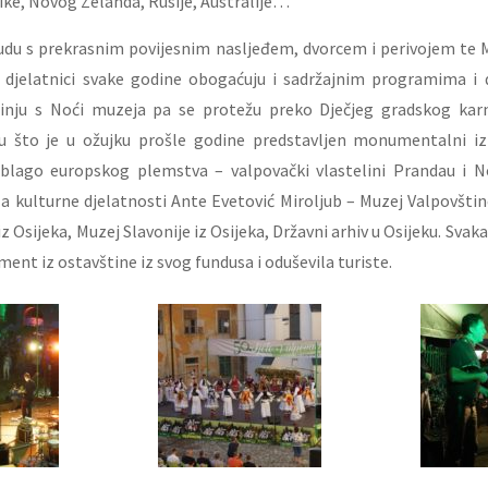
ke, Novog Zelanda, Rusije, Australije…
nudu s prekrasnim povijesnim nasljeđem, dvorcem i perivojem te
ki djelatnici svake godine obogaćuju i sadržajnim programima i
inju s Noći muzeja pa se protežu preko Dječjeg gradskog karn
cu što je u ožujku prošle godine predstavljen monumentalni iz
 blago europskog plemstva – valpovački vlastelini Prandau i N
a kulturne djelatnosti Ante Evetović Miroljub – Muzej Valpovštine
z Osijeka, Muzej Slavonije iz Osijeka, Državni arhiv u Osijeku. Svak
ment iz ostavštine iz svog fundusa i oduševila turiste.