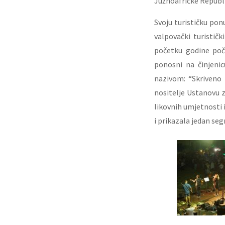
Južnoafričke Republi
Svoju turističku po
valpovački turistič
početku godine poč
ponosni na činjeni
nazivom: “Skriveno
nositelje Ustanovu z
likovnih umjetnosti i
i prikazala jedan seg