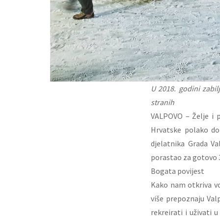
U 2018. godini zabil
stranih
VALPOVO – Želje i p
Hrvatske polako dob
djelatnika Grada V
porastao za gotovo 3
Bogata povijest
Kako nam otkriva vod
više prepoznaju Val
rekreirati i uživati