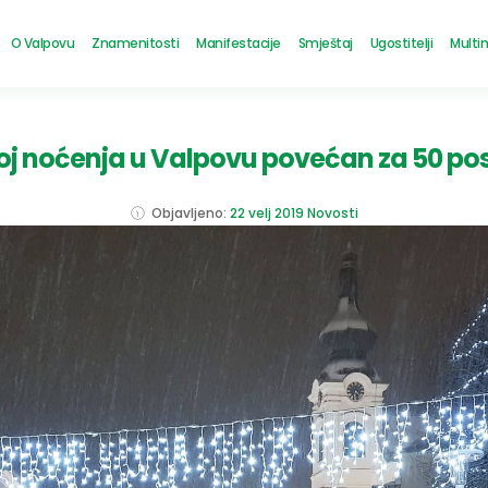
O Valpovu
Znamenitosti
Manifestacije
Smještaj
Ugostitelji
Multi
oj noćenja u Valpovu povećan za 50 po
Objavljeno:
22 velj 2019
Novosti