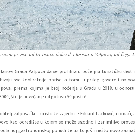
ježeno je više od tri tisuće dolazaka turista u Valpovo, od čega
lanovi Grada Valpova da se profilira u poželjnu turističku desti
ivaju sve konkretnije obrise, a tomu u prilog govore i najnovij
alpova, prema kojima je broj noćenja u Gradu u 2018. u odnosu
000, što je povećanje od gotovo 50 posto!
itelj valpovačke Turističke zajednice Eduard Lacković, domaći, ali
povo kao odredište u kojem se može ugodno i zanimljivo proves
 u odličnoj gastronomskoj ponudi te uz to još i nešto novo saznat