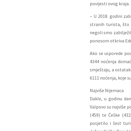
povijesti ovog kraja.
– U 2018. godini zab
stranih turista, št
negoli smo zabilježil
ponosom otkriva Edua
Ako se usporede poda
4344 noćenja domaćih
smještaju, a ostatak
6111 noćenja, koje su
Najviše Nijemaca
Dakle, u godinu dan
Valpovo su najviše po
(459) te Češke (432
posjetilo i šest turi