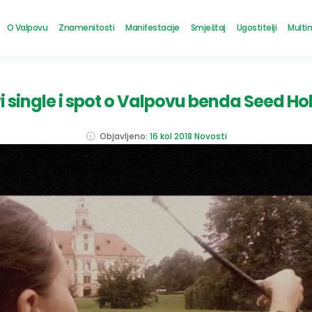
O Valpovu
Znamenitosti
Manifestacije
Smještaj
Ugostitelji
Multi
i single i spot o Valpovu benda Seed Ho
Objavljeno:
16 kol 2018
Novosti