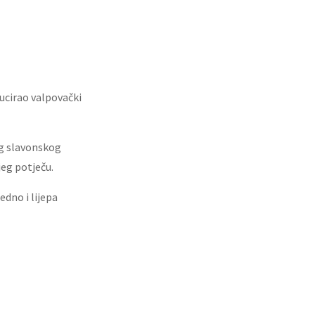
ducirao valpovački
og slavonskog
jeg potječu.
edno i lijepa