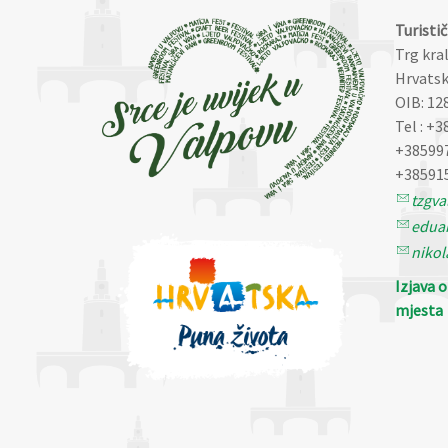
Turisti
Trg kra
Hrvatsk
OIB: 12
Tel : +3
+38599
+38591
tzgv
eduar
nikol
Izjava 
mjesta