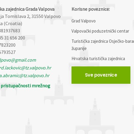
čka zajednica Grada Valpova
Korisne poveznice:
lja Tomislava 2, 31550 Valpovo
Grad Valpovo
a (Croatia)
881937683
Valpovački poduzetnički centar
85 31 656 200
Turistička zajednica Osječko-bara
7823200
županije
5793527
Hrvatska turistička zajednica
alpovo@gmail.com
d.lackovic@tz.valpovo.hr
Sve poveznice
a.abramic@tz.valpovo.hr
o pristupačnosti mrežnog