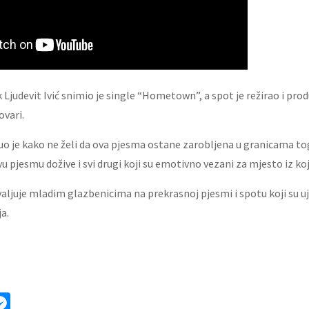
Ljudevit Ivić snimio je single “Hometown”, a spot je režirao i pro
vari.
o je kako ne želi da ova pjesma ostane zarobljena u granicama t
ovu pjesmu dožive i svi drugi koji su emotivno vezani za mjesto iz ko
aljuje mladim glazbenicima na prekrasnoj pjesmi i spotu koji su uj
a.
ok
ter
mail
Messenger