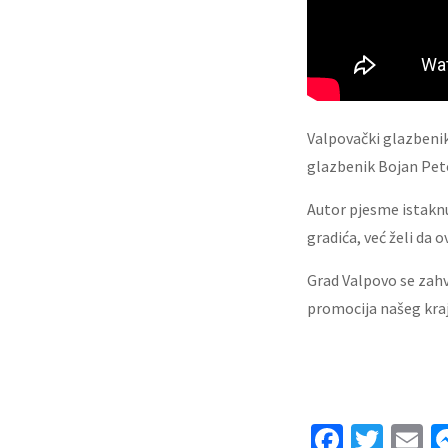
Valpovački glazbenik 
glazbenik Bojan Peto
Autor pjesme istaknu
gradića, već želi da 
Grad Valpovo se zahv
promocija našeg kraj
Facebo
Twit
E