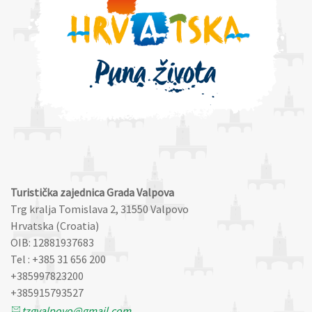
Turistička zajednica Grada Valpova
Trg kralja Tomislava 2, 31550 Valpovo
Hrvatska (Croatia)
OIB: 12881937683
Tel : +385 31 656 200
+385997823200
+385915793527
tzgvalpovo@gmail.com