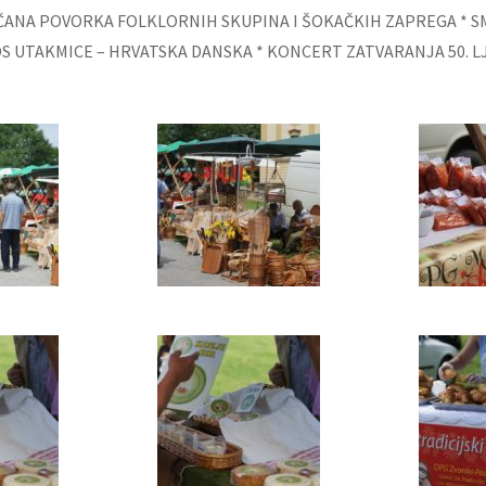
EČANA POVORKA FOLKLORNIH SKUPINA I ŠOKAČKIH ZAPREGA * 
OS UTAKMICE – HRVATSKA DANSKA * KONCERT ZATVARANJA 50. 