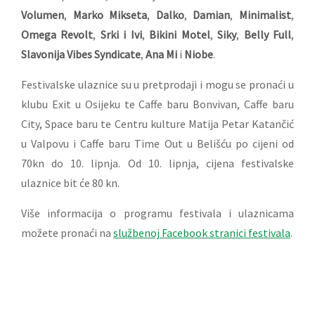
Volumen
,
Marko Mikseta
,
Dalko
,
Damian
,
Minimalist
,
Omega Revolt
,
Srki i Ivi
,
Bikini Motel
,
Siky
,
Belly Full
,
Slavonija Vibes Syndicate
,
Ana Mi
i
Niobe
.
Festivalske ulaznice su u pretprodaji i mogu se pronaći u
klubu Exit u Osijeku te Caffe baru Bonvivan, Caffe baru
City, Space baru te Centru kulture Matija Petar Katančić
u Valpovu i Caffe baru Time Out u Belišću po cijeni od
70kn do 10. lipnja. Od 10. lipnja, cijena festivalske
ulaznice bit će 80 kn.
Više informacija o programu festivala i ulaznicama
možete pronaći na
službenoj Facebook stranici festivala
.