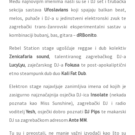
Među najnovijim imenima našli su se i DJ set i trubačka
sekcija sastava
Ufoslavians
koji spajaju balkan beat,
melos, puhače i DJ-a u jedinstveni elektronski zvuk te
zagrebački trans-žanrovski eksperimentalni sastav u
kombinaciji bubanj, bas, gitara –
dRBonito
.
Rebel Station stage ugošćuje reggae i dub kolektiv
Zenicafaria sound
, talentiranog zagrebačkog DJ-a
LucyLyu
, zaječarskog DJ-a
Fokusa
te post-apokaliptični
etno steampunk dub duo
Kali Fat Dub
.
Elektron stage najavljuje zanimljiva imena od kojih je
zasigurno najznačajnija osječka DJ-ica
Insolate
(nekada
poznata kao Miss Sunshine), zagrebački DJ i radio
voditelj
Yesh
, osječki dobro poznati
DJ Pips
te makarski
DJ sa zagrebačkom adresom
Ante MM
.
Tu su i preostali, ne manje važni izvođači kao što su