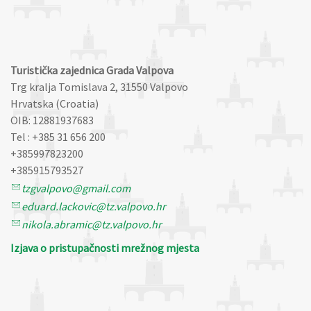
Turistička zajednica Grada Valpova
Trg kralja Tomislava 2, 31550 Valpovo
Hrvatska (Croatia)
OIB: 12881937683
Tel : +385 31 656 200
+385997823200
+385915793527
tzgvalpovo@gmail.com
eduard.lackovic@tz.valpovo.hr
nikola.abramic@tz.valpovo.hr
Izjava o pristupačnosti mrežnog mjesta