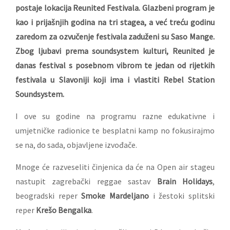
postaje lokacija Reunited Festivala. Glazbeni program je
kao i prijašnjih godina na tri stagea, a već treću godinu
zaredom za ozvučenje festivala zaduženi su Saso Mange.
Zbog ljubavi prema soundsystem kulturi, Reunited je
danas festival s posebnom vibrom te jedan od rijetkih
festivala u Slavoniji koji ima i vlastiti Rebel Station
Soundsystem.
I ove su godine na programu razne edukativne i
umjetničke radionice te besplatni kamp no fokusirajmo
se na, do sada, objavljene izvođače.
Mnoge će razveseliti činjenica da će na Open air stageu
nastupit zagrebački reggae sastav
Brain Holidays
,
beogradski reper
Smoke Mardeljano
i žestoki splitski
reper
Krešo Bengalka
.